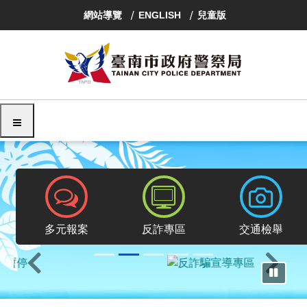
跳
網站導覽
ENGLISH
兒童版
到
主
要
內
容
區
塊
選單
報案專區
反詐專區
交通檢舉
多元報案
反詐專區
交通檢舉
上一則
下一則
暫停輪