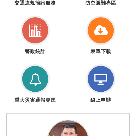
交通違規簡訊服務
防空避難專區
通
空
違
疏
規
散
簡
避
訊
難
服
專
警
表
務
區
警政統計
表單下載
政
單
統
下
計
載
重
線
重大災害通報專區
線上申辦
大
上
災
申
害
辦
通
報