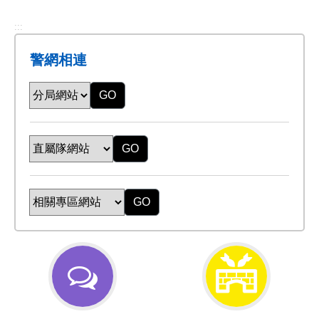
:::
警網相連
GO
GO
GO
交
防