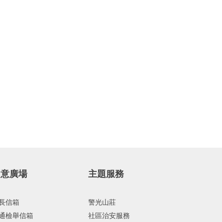
民意廣場
主題服務
長信箱
警光山莊
通檢舉信箱
社區治安服務