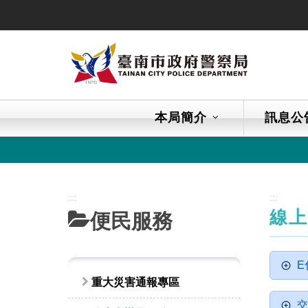
跳
到
主
要
內
容
區
本局簡介
訊息公
塊
:::
:::
線
便民服務
E
重大災害通報專區
交