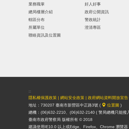
業務職掌
好人好事
總局樓層介紹
政府公開資訊
轄區分布
警政統計
所屬單位
澄清專區
聯絡資訊及位置圖
:::
隱私權保護政策
|
網站安全政策
|
政府網站資料開放宣告
地址：730207 臺南市新營區中正路3號 (
位置圖
)
總機：(06)632-2210、(06)632-2140 ( 警局總機只能
臺南市政府警察局 版權所有 © 2018
建議使用IE10.0 以上或Edge、Firefox、Chrome 瀏