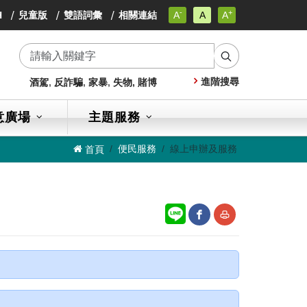
-
+
小
H
兒童版
雙語詞彙
相關連結
A
A
A
小
字
小
級
字
字
級
搜
級
進階搜尋
酒駕
,
反詐騙
,
家暴
,
失物,
賭博
尋
意廣場
主題服務
便民服務
線上申辦及服務
首頁
網
友
站
善
分
列