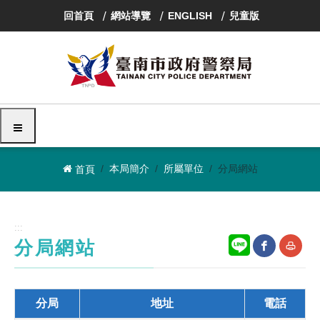
跳
回首頁
網站導覽
ENGLISH
兒童版
到
主
要
內
容
區
塊
選單
本局簡介
所屬單位
分局網站
首頁
:::
分局網站
網
友
分局
地址
電話
站
善