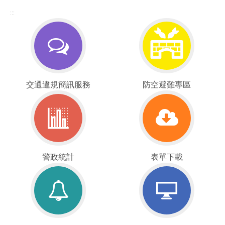
:::
交
防
交通違規簡訊服務
防空避難專區
通
空
違
疏
規
散
簡
避
訊
難
服
警
專
表
警政統計
表單下載
務
政
區
單
統
下
計
載
重
線