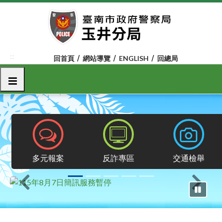
跳
到
主
要
內
:::
回首頁
網站導覽
ENGLISH
回總局
容
區
選單
塊
報案專區
反詐專區
交通檢舉
多元報案
反詐專區
交通檢舉
上一則
下一則
暫停輪