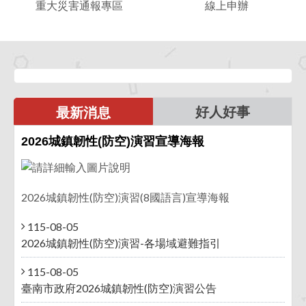
重大災害通報專區
線上申辦
大
上
災
申
害
辦
通
報
專
區
好人好事
最新消息
2026城鎮韌性(防空)演習宣導海報
2026城鎮韌性(防空)演習(8國語言)宣導海報
115-08-05
2026城鎮韌性(防空)演習-各場域避難指引
115-08-05
臺南市政府2026城鎮韌性(防空)演習公告