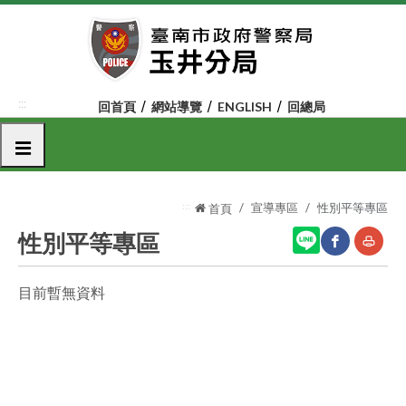
跳
到
主
要
內
:::
回首頁
網站導覽
ENGLISH
回總局
容
區
選單
塊
:::
宣導專區
性別平等專區
首頁
性別平等專區
目前暫無資料
網
友
站
善
分
列
享
印
至