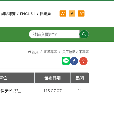
-
+
中
A
A
A
網站導覽
ENGLISH
回總局
小
字
大
字
級
字
級
級
搜
尋
:::
宣導專區
員工協助方案專區
首頁
網
友
單位
發布日期
點閱
站
善
局 保安民防組
115-07-07
11
分
列
享
印
至