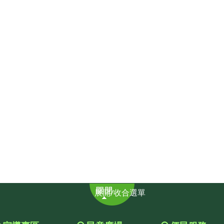
展
展開/收合選單
開/
收