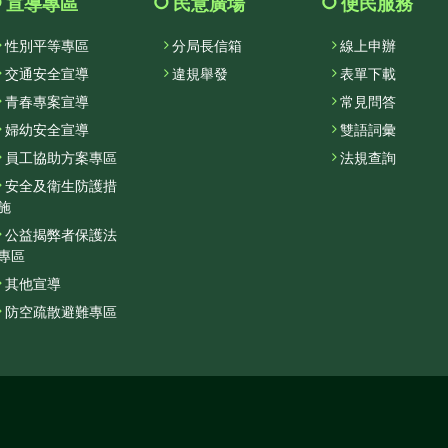
合
宣導專區
民意廣場
便民服務
選
性別平等專區
分局長信箱
線上申辦
單
交通安全宣導
違規舉發
表單下載
青春專案宣導
常見問答
婦幼安全宣導
雙語詞彙
員工協助方案專區
法規查詢
安全及衛生防護措
施
公益揭弊者保護法
專區
其他宣導
防空疏散避難專區