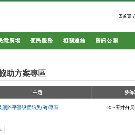
:::
回首頁
民意廣場
便民服務
相關連結
資訊公開
協助方案專區
主題
發佈
及網路平臺設置防災(颱)專區
309玉井分
»