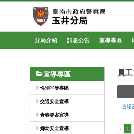
跳
到
主
要
內
容
分局介紹
訊息公告
宣導專區
區
塊
:::
員工
宣導專區
性別平等專區
交通安全宣導
賣場
青春專案宣導
婦幼安全宣導
«
1