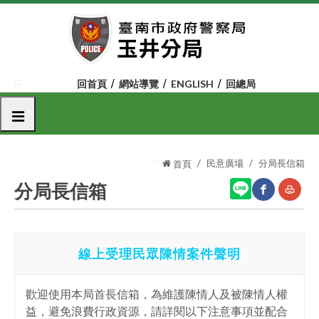
跳
到
主
要
內
:::
回首頁
網站導覽
ENGLISH
回總局
容
區
選單
塊
:::
民意廣場
分局長信箱
首頁
分局長信箱
網
友
線上受理民眾陳情案件聲明
站
善
分
列
歡迎使用本局首長信箱，為維護陳情人及被陳情人權
享
印
益，避免浪費行政資源，請詳閱以下注意事項並配合
至