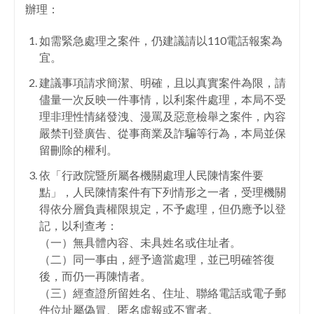
辦理：
facebook
如需緊急處理之案件，仍建議請以110電話報案為
宜。
建議事項請求簡潔、明確，且以真實案件為限，請
儘量一次反映一件事情，以利案件處理，本局不受
理非理性情緒發洩、漫罵及惡意檢舉之案件，內容
嚴禁刊登廣告、從事商業及詐騙等行為，本局並保
留刪除的權利。
依「行政院暨所屬各機關處理人民陳情案件要
點」，人民陳情案件有下列情形之一者，受理機關
得依分層負責權限規定，不予處理，但仍應予以登
記，以利查考：
（一）無具體內容、未具姓名或住址者。
（二）同一事由，經予適當處理，並已明確答復
後，而仍一再陳情者。
（三）經查證所留姓名、住址、聯絡電話或電子郵
件位址屬偽冒、匿名虛報或不實者。