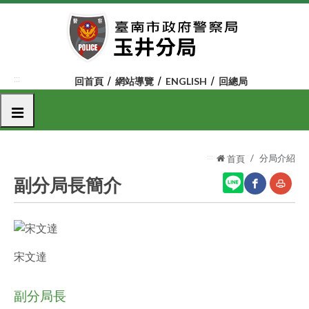
跳
到
主
要
內
:::
回首頁
網站導覽
ENGLISH
回總局
容
區
選單
塊
:::
分局介紹
首頁
副分局長簡介
網
友
站
善
宋文達
分
列
享
印
副分局長
至