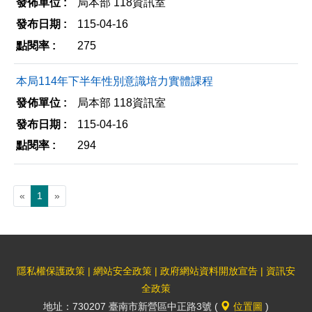
局本部 118資訊室
分
列
115-04-16
享
印
275
至
facebook
本局114年下半年性別意識培力實體課程
局本部 118資訊室
115-04-16
294
«
1
»
隱私權保護政策
|
網站安全政策
|
政府網站資料開放宣告
|
資訊安
全政策
地址：730207 臺南市新營區中正路3號 (
位置圖
)