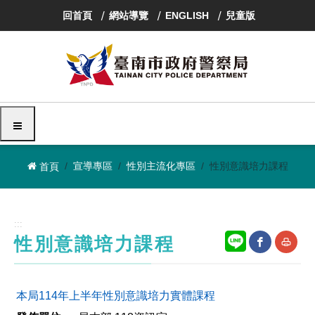
跳
回首頁
網站導覽
ENGLISH
兒童版
到
主
要
內
容
區
塊
選單
宣導專區
性別主流化專區
性別意識培力課程
首頁
:::
性別意識培力課程
網
友
本局114年上半年性別意識培力實體課程
站
善