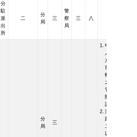
分
駐
警
分
派
二
三
察
三
八
局
出
局
所
申請
人於
六日
前向
轄區
之主
管機
關申
請
活動
分
跨越
三
局
二個
以上