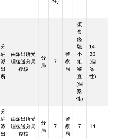
性)
須
會
鑑
分
驗
14-
駐
由派出所受
警
小
30
分
派
理後送分局
7
察
組
(個
局
出
複核
局
審
案
所
查
性)
(個
案
性)
分
駐
由派出所受
警
分
派
理後送分局
7
察
7
14
局
出
複核
局