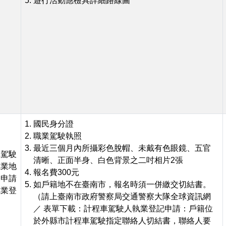
遊行活動應檢具詳細路線圖
國民身分證
職業駕駛執照
最近三個月內所攝彩色脫帽、未戴有色眼鏡、五官
車駕駛
清晰、正面半身、白色背景之二吋相片2張
執業地
報名費300元
局申請
如戶籍地不在臺南市，報名時須一併繳交切結書。
執業登
（請上臺南市政府警察局交通警察大隊全球資訊網
／ 表單下載：計程車駕駛人執業登記申請：戶籍位
於外縣市計程車駕駛指定聯絡人切結書，聯絡人要