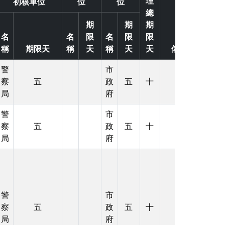
理
初核單位
位
位
享
印
總
至
期
期
期
名
名
限
名
限
限
facebook
稱
期限天
稱
天
稱
天
天
備註
警
市
察
五
政
五
十
局
府
警
市
察
五
政
五
十
局
府
警
市
察
五
政
五
十
局
府