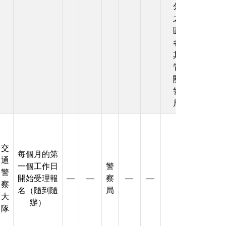
分局
之轄
區
者，
其主
管機
關為
警察
局
交
每個月的第
通
一個工作日
警
警
開始受理報
—
—
察
—
—
察
名（隨到隨
局
大
辦）
隊