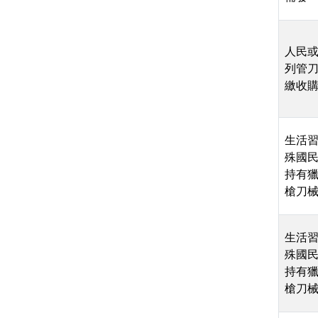
人民
列管
繳收
生活
殊國
持有
槍刀
生活
殊國
持有
槍刀