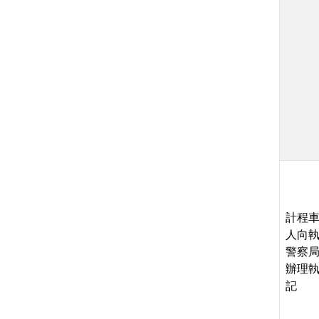
計程
人向
警察
辦理
記