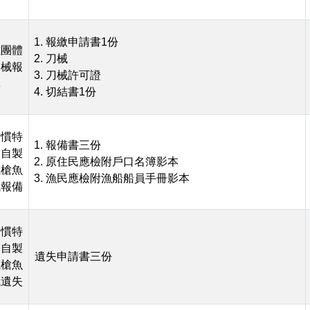
報繳申請書1份
或團體
刀械
刀械報
刀械許可證
購
切結書1份
習慣特
報備書三份
民自製
原住民應檢附戶口名簿影本
獵槍魚
漁民應檢附漁船船員手冊影本
械報備
習慣特
民自製
遺失申請書三份
獵槍魚
械遺失