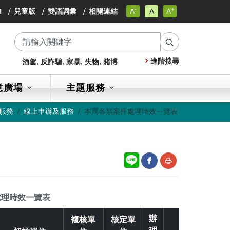
-
+
小
H
兒童版
雙語詞彙
相關連結
A
A
A
小
字
小
級
字
字
級
搜
級
進階搜尋
酒駕
,
反詐騙
,
家暴
,
失物,
賭博
尋
意廣場
主題服務
服務
線上申辦及服務
本局各類案件處理時效一覽表
網
友
處理時效一覽表
站
善
辦
複核單
核定單
分
列