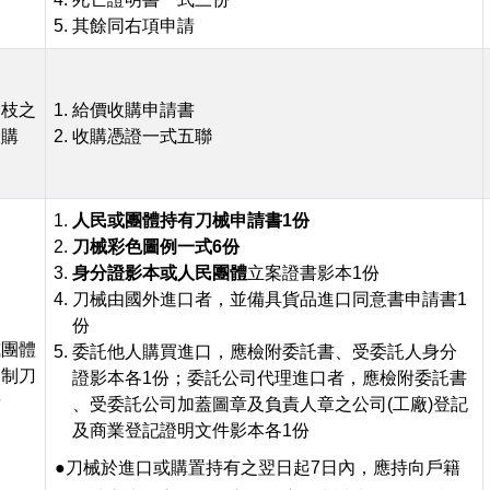
其餘同右項申請
槍枝之
給價收購申請書
收購
收購憑證一式五聯
人民或團體持有刀械申請書1份
刀械彩色圖例一式6份
身分證影本或人民團體
立案證書影本1份
刀械由國外進口者，並備具貨品進口同意書申請書1
份
或團體
委託他人購買進口，應檢附委託書、受委託人身分
管制刀
證影本各1份；委託公司代理進口者，應檢附委託書
請
、受委託公司加蓋圖章及負責人章之公司(工廠)登記
及商業登記證明文件影本各1份
●刀械於進口或購置持有之翌日起7日內，應持向戶籍