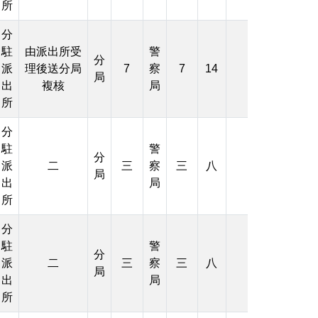
所
分
駐
由派出所受
警
分
派
理後送分局
7
察
7
14
局
出
複核
局
所
分
駐
警
分
派
二
三
察
三
八
局
出
局
所
分
駐
警
分
派
二
三
察
三
八
局
出
局
所