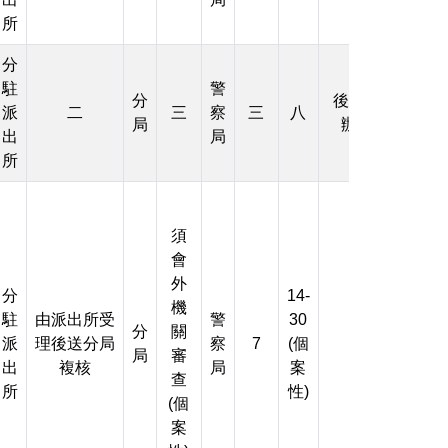
所
分
駐
警
分
後勤科
派
二
三
察
三
八
局
辦理
出
局
所
須
會
外
分
14-
機
駐
由派出所受
警
30
分
關
派
理後送分局
察
7
(個
局
審
出
複核
局
案
查
所
性)
(個
案