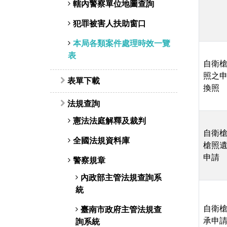
轄內警察單位地圖查詢
犯罪被害人扶助窗口
本局各類案件處理時效一覽
表
自衛
照之
表單下載
換照
法規查詢
憲法法庭解釋及裁判
自衛
全國法規資料庫
槍照
申請
警察規章
內政部主管法規查詢系
統
自衛
臺南市政府主管法規查
承申
詢系統