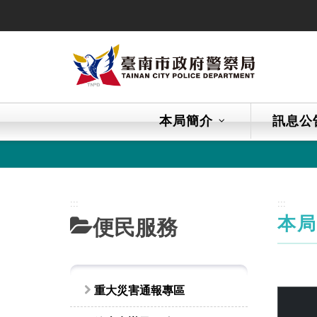
跳
到
主
要
內
容
區
本局簡介
訊息公
塊
:::
:::
本
便民服務
重大災害通報專區