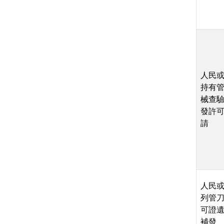
人民
持有
械查
發許
請
人民
列管
可證
補發