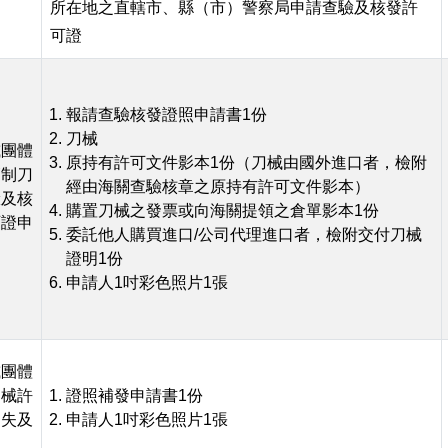
所在地之直轄市、縣（市）警察局申請查驗及核發許
可證
報請查驗核發證照申請書1份
刀械
或團體
原持有許可文件影本1份（刀械由國外進口者，檢附
管制刀
經由海關查驗核章之原持有許可文件影本）
驗及核
購置刀械之發票或向海關提領之倉單影本1份
可證申
委託他人購買進口/公司代理進口者，檢附交付刀械
證明1份
申請人1吋彩色照片1張
或團體
刀械許
證照補發申請書1份
遺失及
申請人1吋彩色照片1張