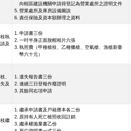
向轄區建設機關申請得登記為營業處所之證明文件
營業處所及庫房設備圖說
責任保險及資本額辦理之資料
申請書三份
槍枝執
一吋半身正面脫帽相片六張
申請及
執照費（甲種槍枝、乙種獵槍、空氣槍、漁槍新臺
幣六十元）
槍枝、
遺失報告書三份
遺失及
連續三日登報作廢證明
其餘同右項申請
繼承申請書及戶籍謄本各二份
原持有人死亡槍照收回註銷
槍枝繼
繼承權拋棄書乙份
請
死亡證明書一式三份