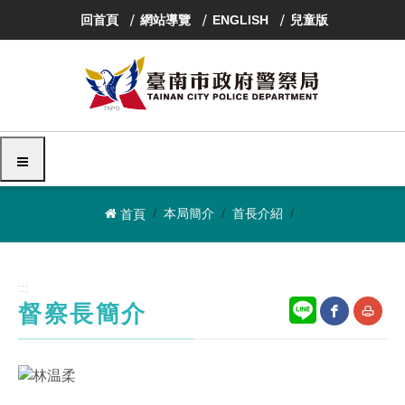
跳
回首頁
網站導覽
ENGLISH
兒童版
到
主
要
內
容
區
塊
選單
本局簡介
首長介紹
首頁
:::
督察長簡介
網
友
站
善