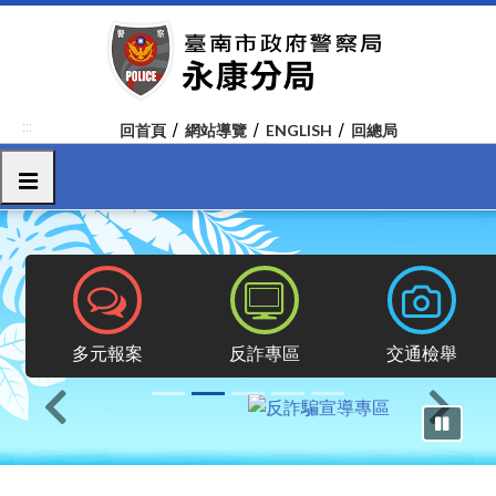
跳
到
主
要
內
:::
回首頁
網站導覽
ENGLISH
回總局
容
區
選單
塊
報案專區
反詐專區
交通檢舉
多元報案
反詐專區
交通檢舉
上一則
下一則
暫停輪