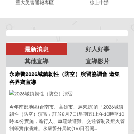
重大災害通報專區
線上申辦
大
上
災
申
害
辦
通
報
專
區
好人好事
最新消息
其他宣導
宣導影片
永康警2026城鎮韌性（防空）演習協調會 邀集
各界齊宣導
今年南部地區(台南市、高雄市、屏東縣)的「2026城鎮
韌性（防空）演習」訂於8月7日(星期五)上午10時至10
時30分實施，進行人、車疏散避難、交通管制及燈火管
制等實作演練。永康警分局於(16)日召開...