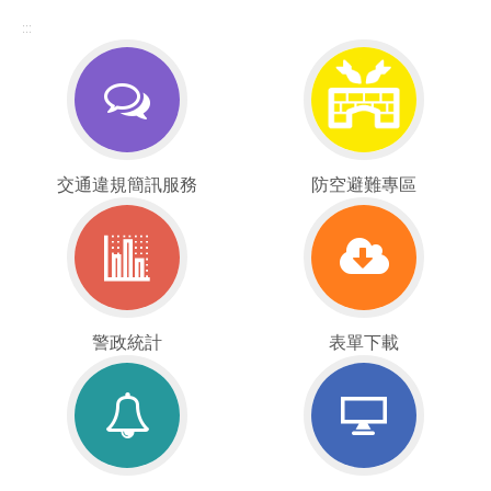
:::
交
防
交通違規簡訊服務
防空避難專區
通
空
違
疏
規
散
簡
避
訊
難
服
警
專
表
警政統計
表單下載
務
政
區
單
統
下
計
載
重
線