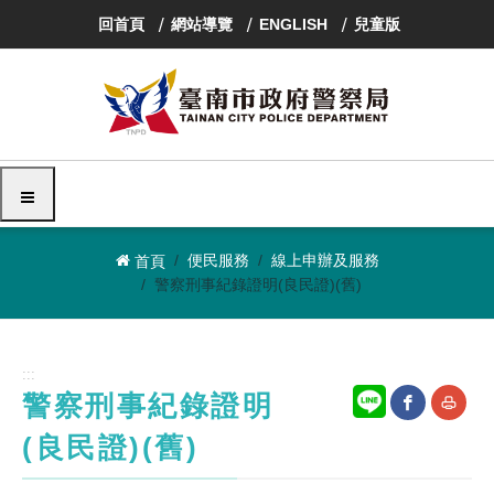
跳
回首頁
網站導覽
ENGLISH
兒童版
到
主
要
內
容
區
塊
選單
便民服務
線上申辦及服務
首頁
警察刑事紀錄證明(良民證)(舊)
:::
警察刑事紀錄證明
(良民證)(舊)
網
友