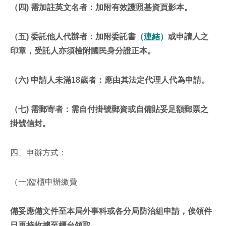
（四) 需加註英文名者：加附有效護照基資頁影本。
（五) 委託他人代辦者：加附委託書
（
連結
）
或申請人之
印章，受託人亦須檢附國民身分證正本。
（六) 申請人未滿18歲者：應由其法定代理人代為申請。
（七) 需郵寄者：需自付掛號郵資或自備貼妥足額郵票之
掛號信封。
四、申辦方式：
（一)臨櫃申辦繳費
備妥應備文件至本局外事科或各分局防治組申請，俟領件
日再持收據至櫃台領取。