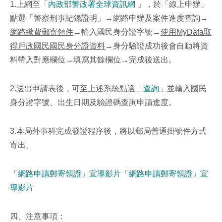
1.上網至「
內政部警政署全球資訊網
」，於「線上申辦」
點選「警察刑事紀錄證明」→網路申辦及案件進度查詢→
網路繳費郵寄領件
→輸入國民身分證字號→
使用MyData取
得戶政國民國民身分證資料
→身分驗證成功後會自動將資
料帶入對應欄位→填寫其餘欄位→完成後送出。
2.送出申請表後，可至上述系統點選
「查詢」
並輸入國民
身分證字號、出生日期及驗證碼查詢申請進度。
3.本局外事科完成發證程序後，將以郵局普通掛號件方式
寄出。
「網路申請郵寄領證」宣導影片
「網路申請郵寄領證」宣
導影片
四、注意事項：