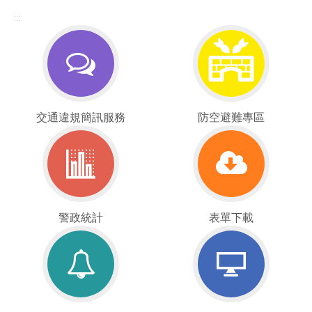
:::
交
防
交通違規簡訊服務
防空避難專區
通
空
違
疏
規
散
簡
避
訊
難
服
警
專
表
警政統計
表單下載
務
政
區
單
統
下
計
載
重
線