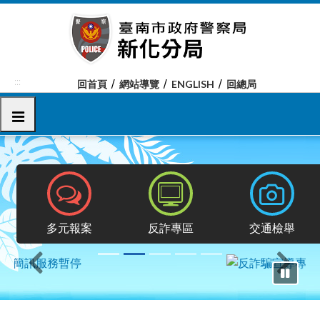
跳
到
主
要
內
:::
回首頁
網站導覽
ENGLISH
回總局
容
區
選單
塊
報案專區
反詐專區
交通檢舉
多元報案
反詐專區
交通檢舉
上一則
下一則
暫停輪