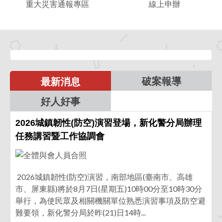
重大災害通報專區
線上申辦
大
上
災
申
害
辦
通
報
專
區
破案報導
最新消息
好人好事
2026城鎮韌性(防空)演習登場，新化警分局辦理
任務講習暨工作協調會
2026城鎮韌性(防空)演習，南部地區(臺南市、高雄
市、屏東縣)將於8月7日(星期五)10時00分至10時30分
舉行，為使民眾及相關機關單位熟悉演習事項及防空避
難要領，新化警分局於昨(21)日14時...