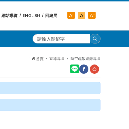
-
+
中
A
A
A
網站導覽
ENGLISH
回總局
小
字
大
字
級
字
級
級
搜
尋
:::
宣導專區
防空疏散避難專區
首頁
網
友
站
善
分
列
享
印
至