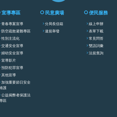
收
合
宣導專區
民意廣場
便民服務
選
青春專案宣導
分局長信箱
線上申辦
單
防空疏散避難專區
違規舉發
表單下載
性別主流化
常見問答
交通安全宣導
雙語詞彙
婦幼安全宣導
法規查詢
宣導影片
預防犯罪宣導
其他宣導
加強重要節日安全
維護
公益揭弊者保護法
專區