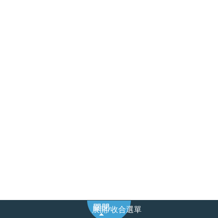
展
展開/收合選單
開/