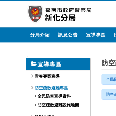
跳
到
主
要
內
容
分局介紹
訊息公告
宣導專區
區
塊
:::
防空
宣導專區
青春專案宣導
全民
防空疏散避難專區
防空
全民防空宣導資料
防空疏散避難設施地圖