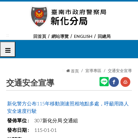
跳
到
主
要
內
:::
回首頁
網站導覽
ENGLISH
回總局
容
區
選單
塊
:::
宣導專區
交通安全宣導
首頁
交通安全宣導
網
友
新化警方公布115年移動測速照相地點多處，呼籲用路人
站
善
安全速度行駛
分
列
307新化分局 交通組
享
印
115-01-01
至