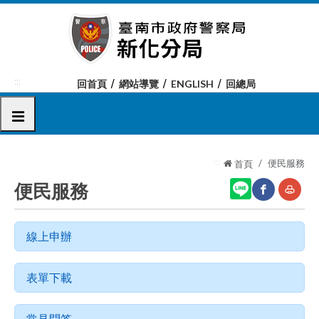
跳
到
主
要
內
:::
回首頁
網站導覽
ENGLISH
回總局
容
區
選單
塊
:::
便民服務
首頁
便民服務
網
友
線上申辦
站
善
分
列
表單下載
享
印
至
常見問答