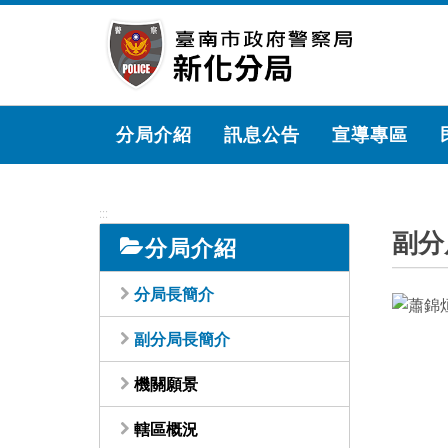
跳
到
主
要
內
容
分局介紹
訊息公告
宣導專區
區
塊
:::
副分
分局介紹
分局長簡介
副分局長簡介
機關願景
轄區概況