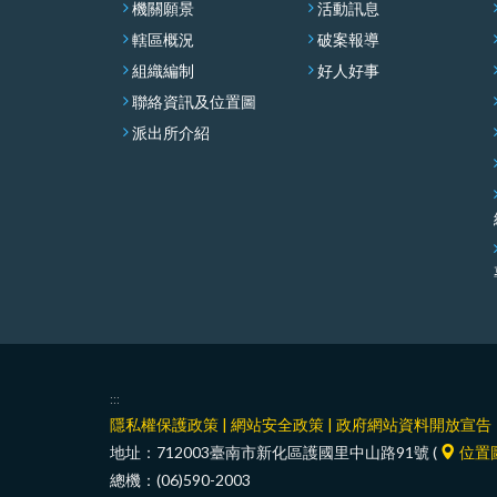
機關願景
活動訊息
轄區概況
破案報導
組織編制
好人好事
聯絡資訊及位置圖
派出所介紹
:::
隱私權保護政策
|
網站安全政策
|
政府網站資料開放宣告
地址：712003臺南市新化區護國里中山路91號 (
位置
總機：(06)590-2003