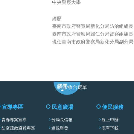
中央警察大學
經歷
臺南市政府警察局新化分局防治組組長
臺南市政府警察局歸仁分局督察組組長
現任臺南市政府警察局新化分局副分局
展
展開/收合選單
開/
收
合
宣導專區
民意廣場
便民服務
選
青春專案宣導
分局長信箱
線上申辦
單
防空疏散避難專區
違規舉發
表單下載