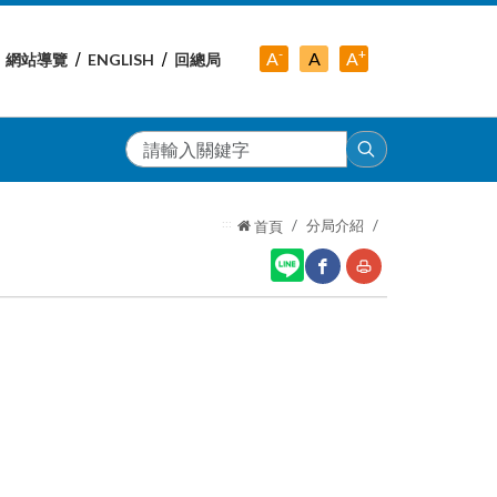
-
+
中
A
A
A
網站導覽
ENGLISH
回總局
小
字
大
字
級
字
級
級
搜
尋
:::
分局介紹
首頁
網
友
站
善
分
列
享
印
至