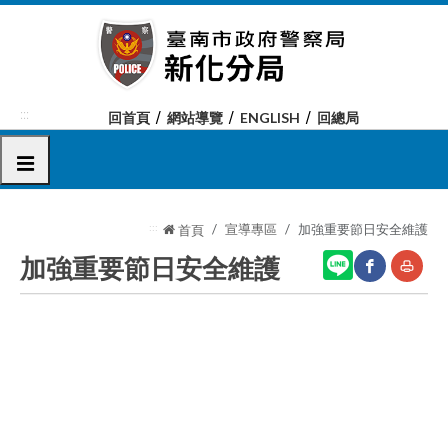
跳
到
主
要
內
:::
回首頁
網站導覽
ENGLISH
回總局
容
區
選單
塊
:::
宣導專區
加強重要節日安全維護
首頁
加強重要節日安全維護
網
友
站
善
分
列
享
印
至