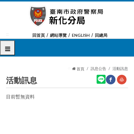
跳
到
主
要
內
:::
回首頁
網站導覽
ENGLISH
回總局
容
區
選單
塊
:::
訊息公告
活動訊息
首頁
活動訊息
目前暫無資料
網
友
站
善
分
列
享
印
至