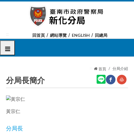
跳
到
主
要
內
:::
回首頁
網站導覽
ENGLISH
回總局
容
區
選單
塊
:::
分局介紹
首頁
分局長簡介
網
友
站
善
黃宗仁
分
列
享
印
分局長
至