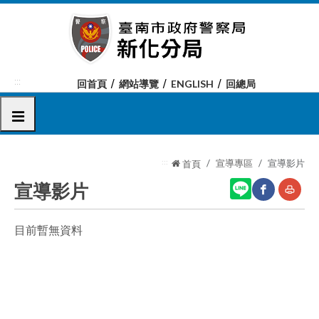
跳
到
主
要
內
:::
回首頁
網站導覽
ENGLISH
回總局
容
區
選單
塊
:::
宣導專區
宣導影片
首頁
宣導影片
目前暫無資料
網
友
站
善
分
列
享
印
至