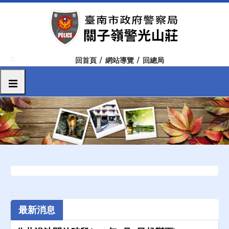
跳
到
主
要
內
:::
回首頁
網站導覽
回總局
容
區
選單
塊
:::
最新消息