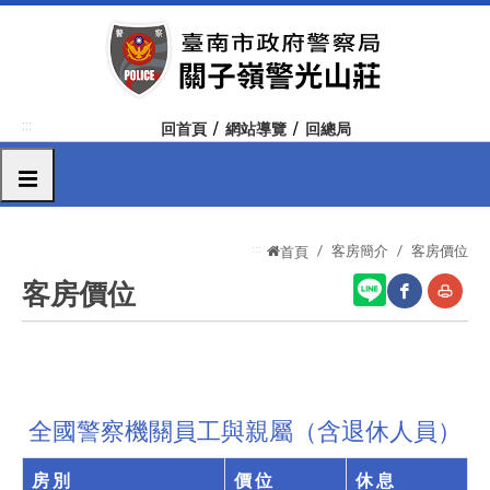
跳
到
主
要
內
:::
回首頁
網站導覽
回總局
容
區
選單
塊
:::
客房簡介
客房價位
首頁
客房價位
網
友
站
善
分
列
全國警察機關員工與親屬（含退休人員）
享
印
房 別
價 位
休 息
至