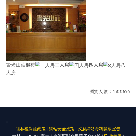
警光山莊櫃檯
二人房
四人房
八
人房
瀏覽人數：183366
:::
隱私權保護政策
|
網站安全政策
|
政府網站資料開放宣告