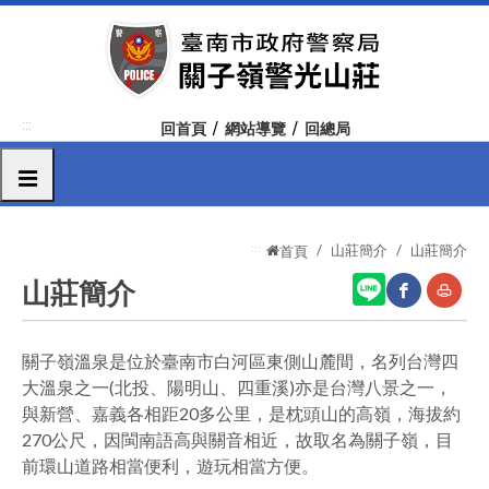
跳
到
主
要
內
:::
回首頁
網站導覽
回總局
容
區
選單
塊
:::
山莊簡介
山莊簡介
首頁
山莊簡介
網
友
關子嶺溫泉是位於臺南市白河區東側山麓間，名列台灣四
大溫泉之一(北投、陽明山、四重溪)亦是台灣八景之一，
站
善
與新營、嘉義各相距20多公里，是枕頭山的高嶺，海拔約
分
列
270公尺，因閩南語高與關音相近，故取名為關子嶺，目
享
印
前環山道路相當便利，遊玩相當方便。
至