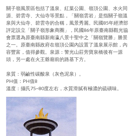
關子嶺風景區包括了溫泉、紅葉公園、嶺頂公園、水火同
facebook
源、碧雲寺、大仙寺等景點，「關嶺雲岩」是指關子嶺溫
泉與大仙寺、碧雲寺的合稱，風景秀麗。民國85年經濟部
評定設立「關子嶺形象商圈」，民國86年原臺南縣觀光協
會票選為原臺南縣新南瀛八景十聖中之「關嶺覽勝」勝景
之一。原臺南縣政府在嶺頂公園內設置了溫泉展示館，內
容豐富，值得參觀。泉源：警光山莊旁寶泉橋後有一源
頭，另一處在火王爺廟前的路基下方。
泉質：弱鹼性碳酸泉（灰色泥泉）。
PH值：PH值8
溫度：攝氏75~80度左右，水質滑膩有極濃的硫磺味。