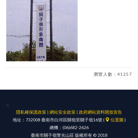
瀏覽人數：41257
:::
隱私權保護政策
|
網站安全政策
|
政府網站資料開放宣告
地址：732008 臺南市白河區關嶺里關子嶺16號 (
位置圖
)
總機：(06)682-2626
臺南市關子嶺警光山莊 版權所有 © 2018