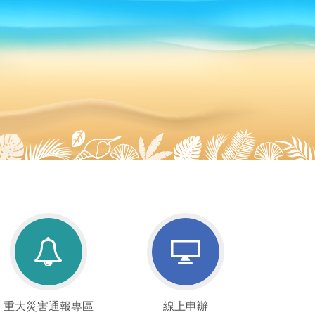
重
線
重大災害通報專區
線上申辦
大
上