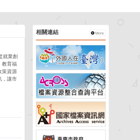
災
申
害
辦
通
報
相關連結
專
區
從就業創
、教育福
政策資源
訊，讓市