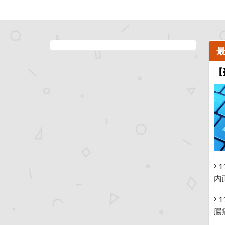
違
疏
規
散
簡
避
訊
難
服
專
務
區
【
1
內
1
腸