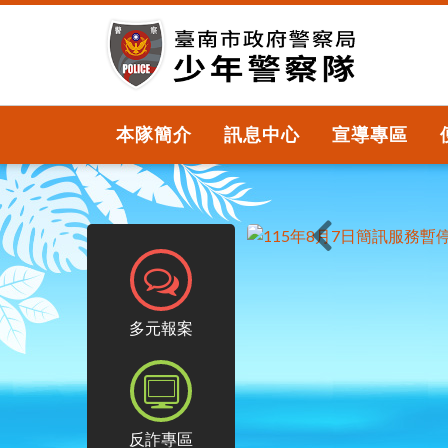
跳
到
主
要
內
容
本隊簡介
訊息中心
宣導專區
區
塊
上一則
報案專區
多元報案
反詐專區
反詐專區