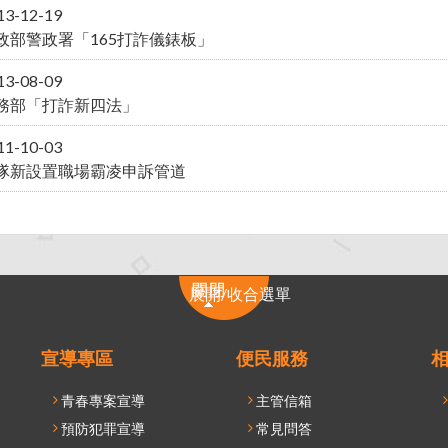
13-12-19
政部警政署「165打詐儀錶板」
13-08-09
務部「打詐新四法」
11-10-03
隊新設置職場霸凌申訴管道
展
展開/收合選單
開/
收
合
宣導專區
便民服務
選
青春專案宣導
主管信箱
單
預防犯罪宣導
常見問答