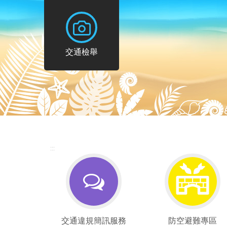
交通檢舉
交通檢舉
:::
交
防
交通違規簡訊服務
防空避難專區
通
空