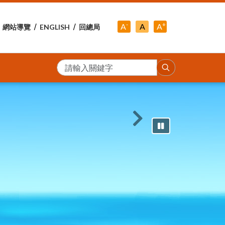
-
+
中
A
A
A
網站導覽
ENGLISH
回總局
小
字
大
字
級
字
級
級
搜
尋
下一則
暫停輪播