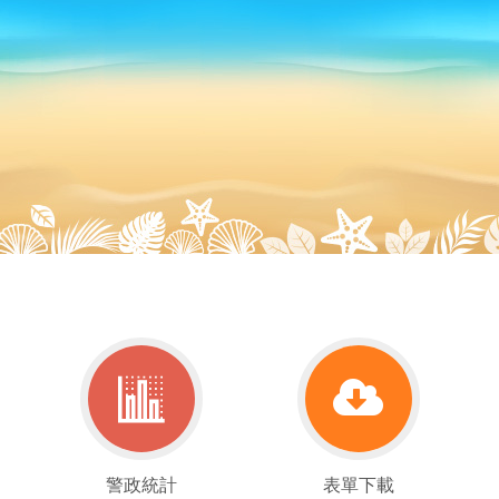
警
表
警政統計
表單下載
政
單