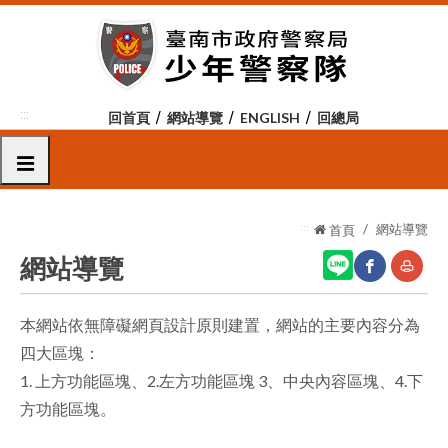
跳
到
主
要
內
:::
回首頁
網站導覽
ENGLISH
回總局
容
區
選單
塊
:::
網站導覽
首頁
網站導覽
本網站依無障礙網頁設計原則建置，網站的主要內容分為
網
友
四大區塊：
站
善
1. 上方功能區塊、2.左方功能區塊 3、中央內容區塊、4.下
分
列
方功能區塊。
享
印
至