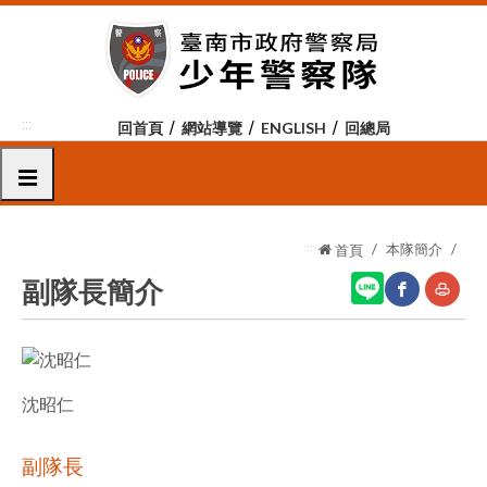
跳
到
主
要
內
:::
回首頁
網站導覽
ENGLISH
回總局
容
區
選單
塊
:::
本隊簡介
首頁
副隊長簡介
網
友
站
善
沈昭仁
分
列
享
印
副隊長
至