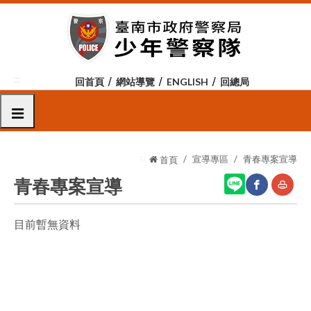
跳
到
主
要
內
:::
回首頁
網站導覽
ENGLISH
回總局
容
區
選單
塊
:::
宣導專區
青春專案宣導
首頁
青春專案宣導
目前暫無資料
網
友
站
善
分
列
享
印
至