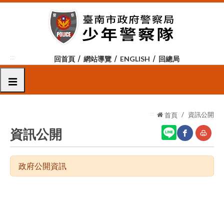
跳
到
主
要
內
:::
回首頁
網站導覽
ENGLISH
回總局
容
區
選單
塊
:::
資訊公開
首頁
資訊公開
網
友
政府公開資訊
站
善
分
列
享
印
至