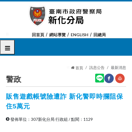
跳
到
主
要
內
:::
回首頁
網站導覽
ENGLISH
回總局
容
區
選單
塊
:::
訊息公告
最新消息
首頁
警政
販售遊戲帳號險遭詐 新化警即時攔阻保
網
友
站
善
住5萬元
分
列
發佈單位：307新化分局 行政組
/
點閱：1129
享
印
至