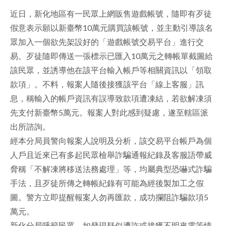
近日，新化地區有一民眾上網販售遊戲帳號，隨即有歹徒
facebook
假意表示願以新臺幣10萬元購買該帳號，並主動引導該名
眾加入一個欲先架設好的「遊戲帳號交易平台」進行交
易。歹徒隨即傳送一張標示已匯入10萬元之轉帳單截圖給
該民眾，並誘導他在該平台輸入帳戶等相關資訊以「領取
款項」。不料，報案人隨後接獲該平台「線上客服」訊
息，稱輸入的帳戶資訊有誤導致款項遭凍結，若欲解凍須
先支付新臺幣5萬元。報案人對此感到疑慮，遂至轄區派
出所諮詢。
經本分局員警向報案人說明及分析，該交易平台帳戶為個
人戶且近來已有多起民眾檢舉詐騙通報紀錄及客服語帶威
脅稱「不解凍將移送法務處理」等，均屬典型恐嚇式詐騙
手法，且歹徒所傳之轉帳紀錄有可能為經後製加工之假
圖。警方立即提醒報案人勿再匯款，成功攔阻詐騙款項5
萬元。
新化分局呼籲民眾，如發現疑似遭詐或接獲不明來電等情