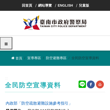
跳
回首頁
網站導覽
ENGLISH
兒童版
到
主
要
內
容
區
塊
選單
宣導專區
防空避難專區
全民防空宣導資料
首頁
:::
全民防空宣導資料
網
友
內政部「防空疏散避難設施參考指引」
站
善