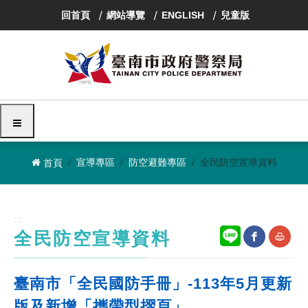
跳
回首頁
網站導覽
ENGLISH
兒童版
到
主
要
內
容
區
塊
選單
宣導專區
防空避難專區
全民防空宣導資料
首頁
:::
全民防空宣導資料
網
友
臺南市「全民國防手冊」-113年5月更新
站
善
版及新增「攜帶型摺頁」