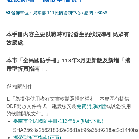
分
列
發佈單位：局本部 111民防管制中心
/
點閱：6056
享
印
至
facebook
本手冊內容主要以戰時可能發生的狀況導引民眾有
效應處。
本市「全民國防手冊」113年3月更新版及新增「攜
帶型折頁指南」。
相關附件
1.「為提供使用者有文書軟體選擇的權利，本專區有提供
ODF開放文件格式，建議您安裝
免費開源軟體
或以您慣用
的軟體開啟文件。」
臺南市全民國防手冊-113年5月(點此下載)
SHA256:8a2562180d2e26d1ab96a35d9218ac2c1440ba
攜帶型折頁指南(正面)