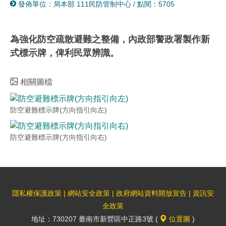
發佈單位：局本部 111民防管制中心
/
點閱：5705
分
列
享
印
至
為強化防空疏散避難之整備，內政部警政署製作新
式標示牌，俾利民眾辨識。
facebook
相關圖檔
防空避難標示牌(方向指引向左)
防空避難標示牌(方向指引向右)
隱私權保護政策
|
網站安全政策
|
政府網站資料開放宣告
|
資訊安
全政策
地址：730207 臺南市新營區中正路3號 (
位置圖
)