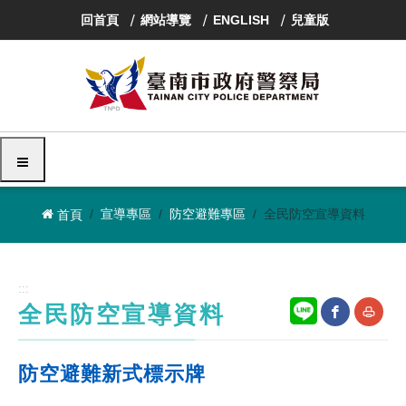
跳
回首頁
網站導覽
ENGLISH
兒童版
到
主
要
內
容
區
塊
選單
宣導專區
防空避難專區
全民防空宣導資料
首頁
:::
全民防空宣導資料
網
友
防空避難新式標示牌
站
善