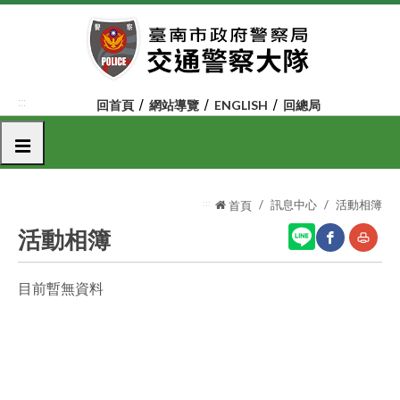
跳
到
主
要
內
:::
回首頁
網站導覽
ENGLISH
回總局
容
區
選單
塊
:::
訊息中心
活動相簿
首頁
活動相簿
目前暫無資料
網
友
站
善
分
列
享
印
至