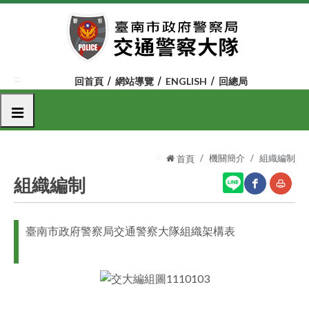
跳
到
主
要
內
:::
回首頁
網站導覽
ENGLISH
回總局
容
區
選單
塊
:::
機關簡介
組織編制
首頁
組織編制
網
友
臺南市政府警察局交通警察大隊組織架構表
站
善
分
列
享
印
至