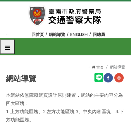
跳
到
主
要
內
:::
回首頁
網站導覽
ENGLISH
回總局
容
區
選單
塊
:::
網站導覽
首頁
網站導覽
本網站依無障礙網頁設計原則建置，網站的主要內容分為
網
友
四大區塊：
站
善
1. 上方功能區塊、2.左方功能區塊 3、中央內容區塊、4.下
分
列
方功能區塊。
享
印
至