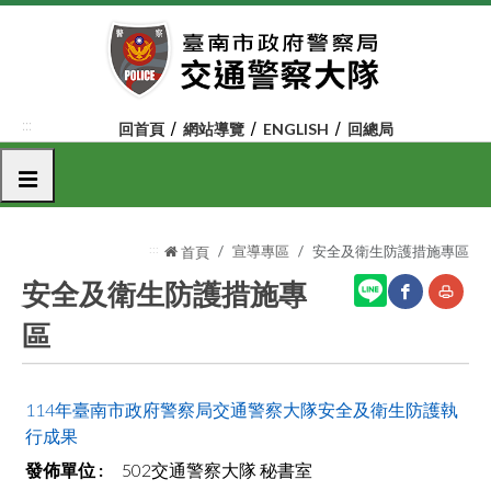
跳
到
主
要
內
:::
回首頁
網站導覽
ENGLISH
回總局
容
區
選單
塊
:::
宣導專區
安全及衛生防護措施專區
首頁
安全及衛生防護措施專
區
網
友
站
善
114年臺南市政府警察局交通警察大隊安全及衛生防護執
分
列
行成果
享
印
502交通警察大隊 秘書室
至