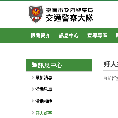
跳
到
主
要
內
容
機關簡介
訊息中心
宣導專區
區
塊
:::
好人
訊息中心
最新消息
目前暫
活動訊息
活動相簿
好人好事