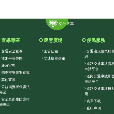
展
展開/收合選單
開/
收
合
宣導專區
民意廣場
便民服務
選
交通安全宣導
主管信箱
交通違規便民服
單
網
性別平等專區
交通檢舉信箱
道路交通事故資
廉政宣導
申請平台
四季交安專案宣導
道路交通事故影
其他宣導
提供平台
公益揭弊者保護法
道路交通事故斑
專區
圖
安全及衛生防護措
表單下載
施專區
查緝專刊