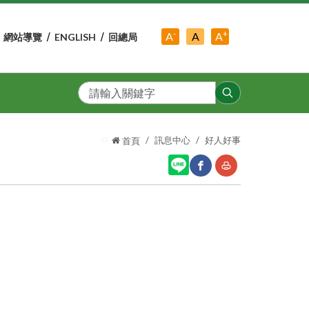
-
+
中
A
A
A
網站導覽
ENGLISH
回總局
小
字
大
字
級
字
級
級
搜
尋
:::
訊息中心
好人好事
首頁
網
友
站
善
分
列
享
印
至