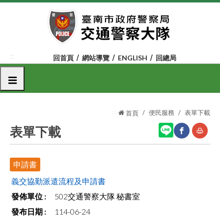
跳
到
主
要
內
:::
回首頁
網站導覽
ENGLISH
回總局
容
區
選單
塊
:::
便民服務
表單下載
首頁
表單下載
網
友
申請書
站
善
義交協勤派遣流程及申請書
分
列
502交通警察大隊 秘書室
享
印
114-06-24
至