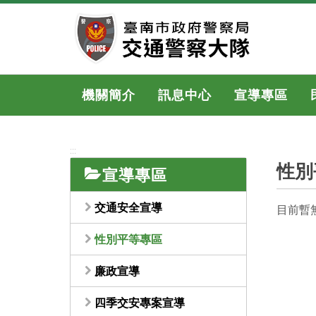
跳
到
主
要
內
容
機關簡介
訊息中心
宣導專區
區
塊
:::
性別
宣導專區
交通安全宣導
目前暫
性別平等專區
廉政宣導
四季交安專案宣導