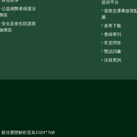
其他宣導
提供平台
公益揭弊者保護法
道路交通事故斑
專區
圖
安全及衛生防護措
表單下載
施專區
查緝專刊
常見問答
雙語詞彙
法規查詢
覽器，最佳瀏覽解析度為1024*768