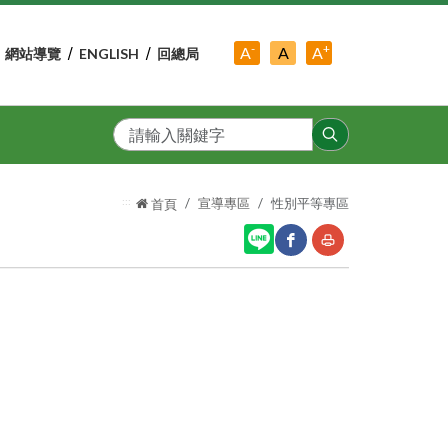
-
+
中
A
A
A
網站導覽
ENGLISH
回總局
小
字
大
字
級
字
級
級
搜
尋
:::
宣導專區
性別平等專區
首頁
網
友
站
善
分
列
享
印
至