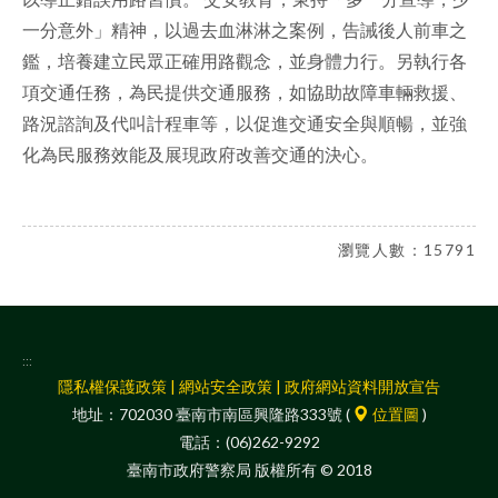
一分意外」精神，以過去血淋淋之案例，告誡後人前車之
鑑，培養建立民眾正確用路觀念，並身體力行。另執行各
項交通任務，為民提供交通服務，如協助故障車輛救援、
路況諮詢及代叫計程車等，以促進交通安全與順暢，並強
化為民服務效能及展現政府改善交通的決心。
瀏覽人數：15791
:::
隱私權保護政策
|
網站安全政策
|
政府網站資料開放宣告
地址：702030 臺南市南區興隆路333號 (
位置圖
)
電話：(06)262-9292
臺南市政府警察局 版權所有 © 2018