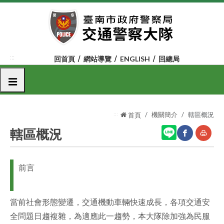
跳
到
主
要
內
:::
回首頁
網站導覽
ENGLISH
回總局
容
區
選單
塊
:::
機關簡介
轄區概況
首頁
轄區概況
網
友
前言
站
善
分
列
當前社會形態變遷，交通機動車輛快速成長，各項交通安
享
印
全問題日趨複雜，為適應此一趨勢，本大隊除加強為民服
至