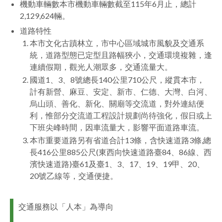
機動車輛數本市機動車輛數截至115年6月止，總計
2,129,624輛。
道路特性
本市文化古蹟林立，市中心區域城市風貌及交通系
統，道路型態已定型且路幅狹小，交通環境複雜，逢
連續假期，觀光人潮眾多，交通流量大。
國道1、3、8號總長140公里710公尺，縱貫本市，
計有新營、麻豆、安定、新市、仁德、大灣、白河、
烏山頭、善化、新化、關廟等交流道，對外連結便
利，惟部分交流道工程設計規劃尚待強化，假日或上
下班尖峰時間，因車流量大，影響平面道路車流。
本市重要道路另有省道合計13條，含快速道路3條,總
長416公里885公尺(東西向快速道路臺84、86線、西
濱快速道路)臺61及臺1、3、17、19、19甲、20、
20號乙線等，交通便捷。
交通服務以「人本」為導向