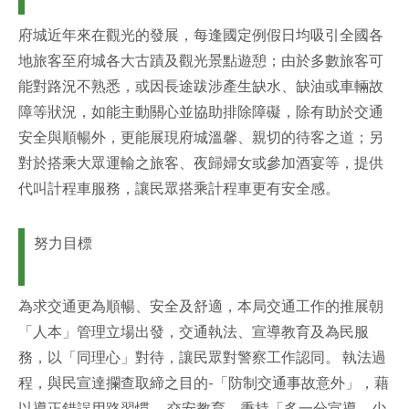
府城近年來在觀光的發展，每逢國定例假日均吸引全國各
地旅客至府城各大古蹟及觀光景點遊憩；由於多數旅客可
能對路況不熟悉，或因長途跋涉產生缺水、缺油或車輛故
障等狀況，如能主動關心並協助排除障礙，除有助於交通
安全與順暢外，更能展現府城溫馨、親切的待客之道；另
對於搭乘大眾運輸之旅客、夜歸婦女或參加酒宴等，提供
代叫計程車服務，讓民眾搭乘計程車更有安全感。
努力目標
為求交通更為順暢、安全及舒適，本局交通工作的推展朝
「人本」管理立場出發，交通執法、宣導教育及為民服
務，以「同理心」對待，讓民眾對警察工作認同。 執法過
程，與民宣達攔查取締之目的-「防制交通事故意外」，藉
以導正錯誤用路習慣。 交安教育，秉持「多一分宣導，少