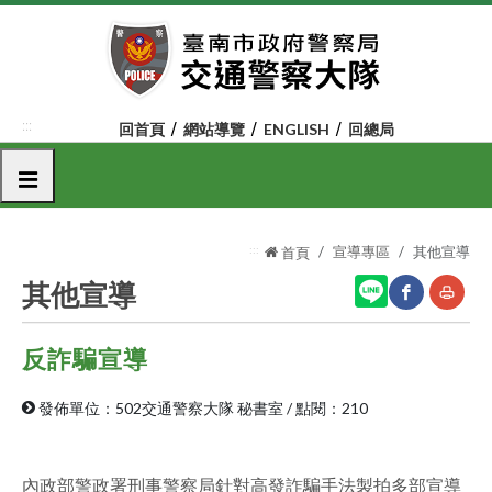
跳
到
主
要
內
:::
回首頁
網站導覽
ENGLISH
回總局
容
區
選單
塊
:::
宣導專區
其他宣導
首頁
其他宣導
反詐騙宣導
網
友
站
善
發佈單位：502交通警察大隊 秘書室
/
點閱：210
分
列
享
印
內政部警政署刑事警察局針對高發詐騙手法製拍多部宣導
至