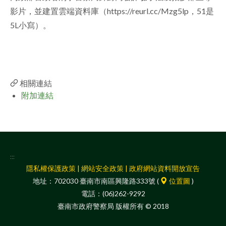
影片，並建置雲端資料庫（https://reurl.cc/Mzg5lp，51是
facebook
5L小寫）。
相關連結
附加連結
:::
隱私權保護政策
|
網站安全政策
|
政府網站資料開放宣告
地址：702030 臺南市南區興隆路333號 (
位置圖
)
電話：(06)262-9292
臺南市政府警察局 版權所有 © 2018