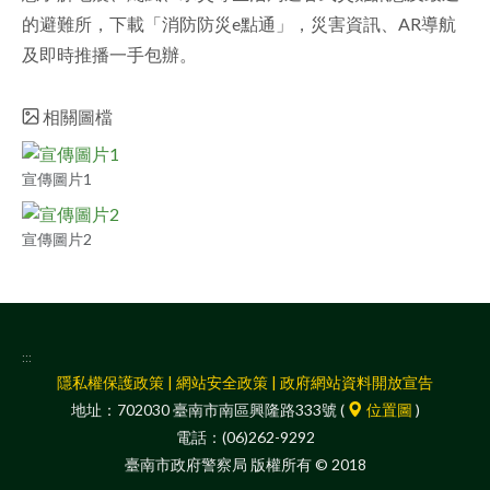
的避難所，下載「消防防災e點通」，災害資訊、AR導航
facebook
及即時推播一手包辦。
相關圖檔
宣傳圖片1
宣傳圖片2
:::
隱私權保護政策
|
網站安全政策
|
政府網站資料開放宣告
地址：702030 臺南市南區興隆路333號 (
位置圖
)
電話：(06)262-9292
臺南市政府警察局 版權所有 © 2018