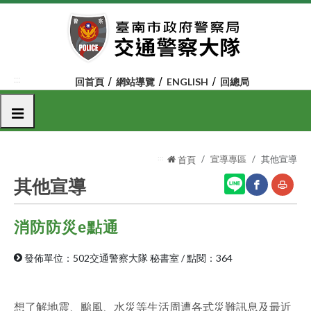
跳
到
主
要
內
:::
回首頁
網站導覽
ENGLISH
回總局
容
區
選單
塊
:::
宣導專區
其他宣導
首頁
其他宣導
消防防災e點通
網
友
站
善
發佈單位：502交通警察大隊 秘書室
/
點閱：364
分
列
享
印
想了解地震、颱風、水災等生活周遭各式災難訊息及最近
至