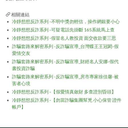
facebook
相關連結
冷靜想想反詐系列 -不明中獎勿輕信，操作網銀要小心
冷靜想想反詐系列 -可疑電話先掛斷 165系統馬上查
冷靜想想反詐系列 -假冒名人教投資 面交收款要三思
詐騙套路來解密系列 -反詐騙宣導_台灣蝶王王冠閎-假
愛情交友
詐騙套路來解密系列 -反詐騙宣導_財經名人安娜-假代
書投資詐騙
詐騙套路來解密系列 -反詐騙宣導_房市專家徐佳馨-被
害者心境
冷靜想想反詐系列 -【假愛情真斂財 多查證別昏頭】
冷靜想想反詐系列 -【勿當詐騙集團幫兇 小心保管 證件
帳戶】