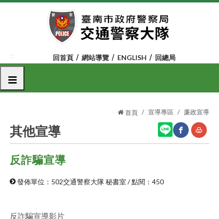
跳
到
主
要
內
:::
回首頁
網站導覽
ENGLISH
回總局
容
區
選單
塊
:::
宣導專區
廉政宣導
首頁
其他宣導
反詐騙宣導
網
友
站
善
發佈單位：502交通警察大隊 秘書室
/
點閱：450
分
列
享
印
反詐騙宣導影片
至