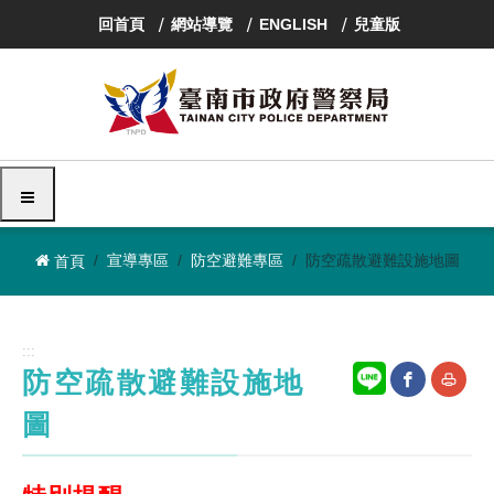
跳
回首頁
網站導覽
ENGLISH
兒童版
到
主
要
內
容
區
塊
選單
宣導專區
防空避難專區
防空疏散避難設施地圖
首頁
:::
防空疏散避難設施地
圖
網
友
站
善