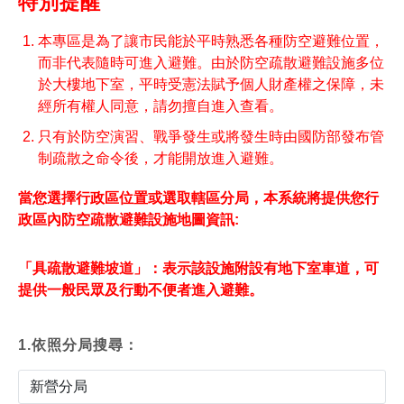
特別提醒
分
列
本專區是為了讓市民能於平時熟悉各種防空避難位置，
享
印
而非代表隨時可進入避難。由於防空疏散避難設施多位
至
於大樓地下室，平時受憲法賦予個人財產權之保障，未
facebook
經所有權人同意，請勿擅自進入查看。
只有於防空演習、戰爭發生或將發生時由國防部發布管
制疏散之命令後，才能開放進入避難。
當您選擇行政區位置或選取轄區分局，本系統將提供您行
政區內防空疏散避難設施地圖資訊:
「具疏散避難坡道」：表示該設施附設有地下室車道，可
提供一般民眾及行動不便者進入避難。
1.依照分局搜尋：