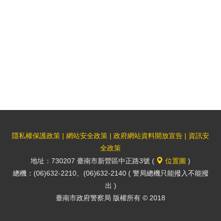
分
列
享
印
至
facebook
隱私權保護政策
|
網站安全政策
|
政府網站資料開放宣告
|
資訊安
全政策
地址：730207 臺南市新營區中正路3號 (
位置圖
)
總機：(06)632-2210、(06)632-2140 ( 警局總機只能撥入不能撥
出 )
臺南市政府警察局 版權所有 © 2018