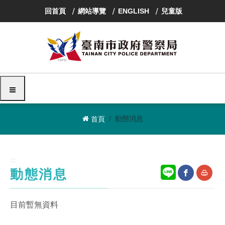
跳
回首頁
網站導覽
ENGLISH
兒童版
到
主
要
內
容
區
塊
選單
動態消息
首頁
:::
動態消息
網
友
目前暫無資料
站
善