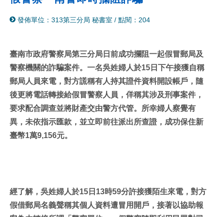
分
列
發佈單位：313第三分局 秘書室
/
點閱：204
享
印
至
facebook
臺南市政府警察局第三分局日前成功攔阻一起假冒郵局及
警察機關的詐騙案件。一名吳姓婦人於15日下午接獲自稱
郵局人員來電，對方謊稱有人持其證件資料開設帳戶，隨
後更將電話轉接給假冒警察人員，佯稱其涉及刑事案件，
要求配合調查並將財產交由警方代管。所幸婦人察覺有
異，未依指示匯款，並立即前往派出所查證，成功保住新
臺幣1萬9,156元。
經了解，吳姓婦人於15日13時59分許接獲陌生來電，對方
假借郵局名義聲稱其個人資料遭冒用開戶，接著以協助報