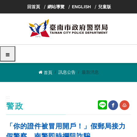
跳
回首頁
網站導覽
ENGLISH
兒童版
到
主
要
內
容
區
塊
選單
訊息公告
最新消息
首頁
:::
警政
網
友
「你的證件被冒用開戶！」假郵局接力
站
善
假警察 南警即時攔阻詐騙