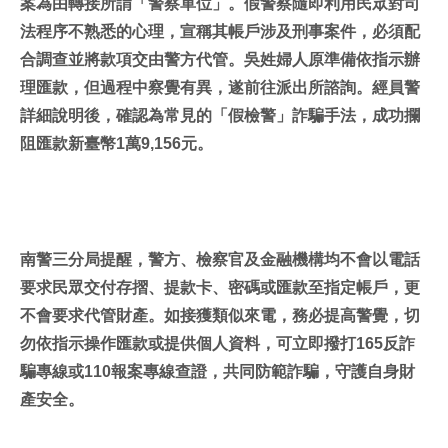
案為由轉接所謂「警察單位」。假警察隨即利用民眾對司
法程序不熟悉的心理，宣稱其帳戶涉及刑事案件，必須配
合調查並將款項交由警方代管。吳姓婦人原準備依指示辦
理匯款，但過程中察覺有異，遂前往派出所諮詢。經員警
詳細說明後，確認為常見的「假檢警」詐騙手法，成功攔
阻匯款新臺幣1萬9,156元。
南警三分局提醒，警方、檢察官及金融機構均不會以電話
要求民眾交付存摺、提款卡、密碼或匯款至指定帳戶，更
不會要求代管財產。如接獲類似來電，務必提高警覺，切
勿依指示操作匯款或提供個人資料，可立即撥打165反詐
騙專線或110報案專線查證，共同防範詐騙，守護自身財
產安全。