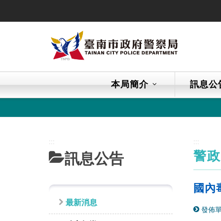
跳
到
主
要
內
容
區
本局簡介
訊息公
塊
:::
:::
警
訊息公告
國內
最新消息
發佈單