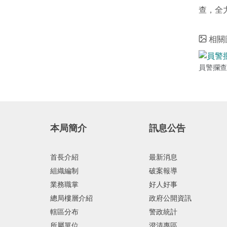
查，全
相關
員警攔查
本局簡介
訊息公告
首長介紹
最新消息
組織編制
破案報導
業務職掌
好人好事
總局樓層介紹
政府公開資訊
轄區分布
警政統計
所屬單位
澄清專區