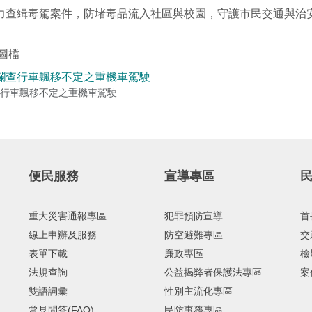
力查緝毒駕案件，防堵毒品流入社區與校園，守護市民交通與治
圖檔
行車飄移不定之重機車駕駛
便民服務
宣導專區
重大災害通報專區
犯罪預防宣導
首
線上申辦及服務
防空避難專區
交
表單下載
廉政專區
檢
法規查詢
公益揭弊者保護法專區
案
雙語詞彙
性別主流化專區
常見問答(FAQ)
民防事務專區