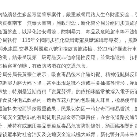
內陸續發生多起毒駕肇事案件，嚴重威脅用路人生命財產安全，
落實臺南市「無毒大臺南」施政理念，新化警分局分組同步實施
全面盤查，以淨化治安環境，防制暴力、毒品及危險駕車等不法
分局執行「115年全國同步強化查緝毒駕及斷源緝毒專案」，規劃5
線與永康區 交界及與國道八號銜接處實施路檢，於21時許攔查行
檢測，結果呈現第二級毒品安非他命陽性反應，並當場逮捕、扣
方檢察署偵辦，有效防堵潛在的交通危害。
分局分局長黃宗仁表示，吸食毒品後常伴隨幻覺、精神混亂與反
協調能力將大幅下降，甚至出現意識不清或手腳抽搐等情形，宛
事故；特別是近期俗稱「喪屍菸彈」的依托咪酯常被摻入電子菸
零食及沖泡式飲品內，透過五花八門的包裝掩人耳目，極易使年
體顫抖失控而導致嚴重後果，民眾切勿因一時好奇而輕易嘗試，
不能安全駕駛罪的有期徒刑及罰金等刑事責任，亦會依道路交通
分，若持有或施用毒品更違反毒品危害防制條例，須面臨相關刑
品後駕車對社會治安及交通安全造成極大威脅，新化警分局未來