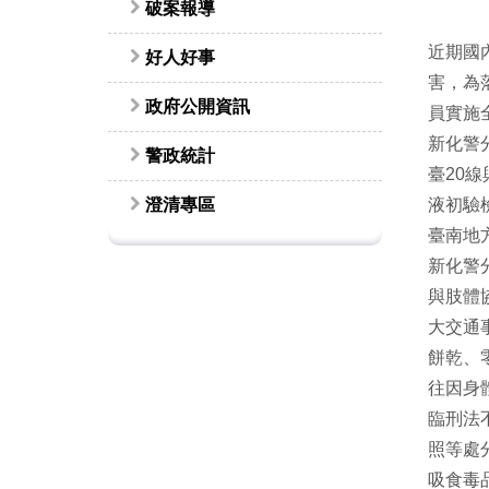
破案報導
近期國
好人好事
害，為
政府公開資訊
員實施
新化警
警政統計
臺20
澄清專區
液初驗
臺南地
新化警
與肢體
大交通
餅乾、
往因身
臨刑法
照等處
吸食毒