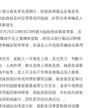
享
印
至
引發社會各界高度關注，防制新興毒品及毒駕危
facebook
多點路檢及特定營業場所臨檢，針對往來車輛及人
情事發生。
月25日19時至23時擴大臨檢查緝毒駕專案，在
車飄移不定之重機車駕駛，經依法進行毒品試劑唾
押車輛並製單舉發，依違反公共危險罪嫌移送臺灣
應失控，駕駛人一旦毒駕上路，其注意力、判斷力
如「人肉炸彈」般在道路上橫衝直撞，極易造成重
油中販售，加上不法份子常將多種毒品混入糖果、
輕族群因好奇或同儕影響而誤觸，吸食後若駕車往
並特別提醒毒駕嚴重威脅公共安全，違者不僅將面
管理處罰條例舉發，面臨高額罰鍰、吊扣或吊銷駕
責或勒戒處分，請民眾切勿以身試法。。
將持續結合情資分析，規劃各項專案勤務加強攔