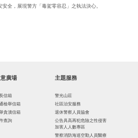
安安全，展現警方「毒駕零容忍」之執法決心。
民意廣場
主題服務
長信箱
警光山莊
通檢舉信箱
社區治安服務
舉貪瀆信箱
退休警察人員協會
件查詢
公告具高再犯危險之性侵害
加害人人數專區
警察消防海巡空勤人員醫療