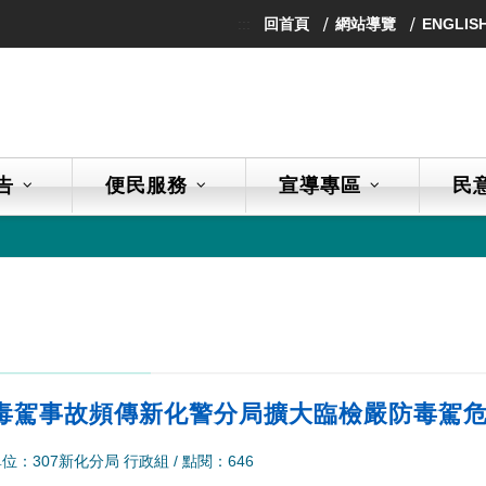
:::
回首頁
網站導覽
ENGLIS
告
便民服務
宣導專區
民
政
毒駕事故頻傳新化警分局擴大臨檢嚴防毒駕
位：307新化分局 行政組
/
點閱：646