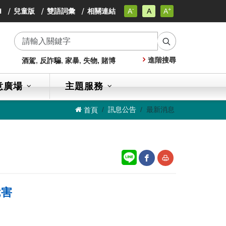
-
+
小
H
兒童版
雙語詞彙
相關連結
A
A
A
小
字
小
級
字
字
級
搜
級
進階搜尋
酒駕
,
反詐騙
,
家暴
,
失物,
賭博
尋
意廣場
主題服務
訊息公告
最新消息
首頁
網
友
危害
站
善
分
列