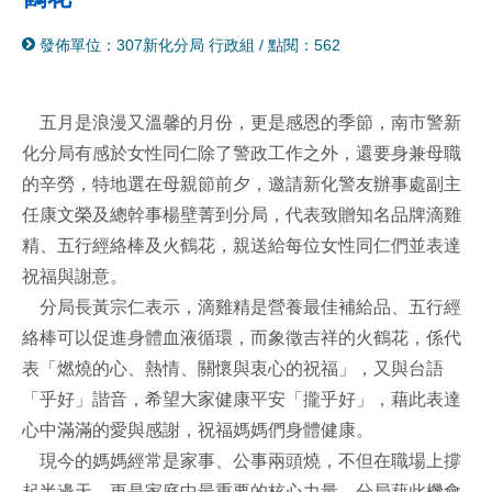
分
列
發佈單位：307新化分局 行政組
/
點閱：562
享
印
至
facebook
五月是浪漫又溫馨的月份，更是感恩的季節，南市警新
化分局有感於女性同仁除了警政工作之外，還要身兼母職
的辛勞，特地選在母親節前夕，邀請新化警友辦事處副主
任康文榮及總幹事楊壁菁到分局，代表致贈知名品牌滴雞
精、五行經絡棒及火鶴花，親送給每位女性同仁們並表達
祝福與謝意。
分局長黃宗仁表示，滴雞精是營養最佳補給品、五行經
絡棒可以促進身體血液循環，而象徵吉祥的火鶴花，係代
表「燃燒的心、熱情、關懷與衷心的祝福」，又與台語
「乎好」諧音，希望大家健康平安「攏乎好」，藉此表達
心中滿滿的愛與感謝，祝福媽媽們身體健康。
現今的媽媽經常是家事、公事兩頭燒，不但在職場上撐
起半邊天，更是家庭中最重要的核心力量，分局藉此機會