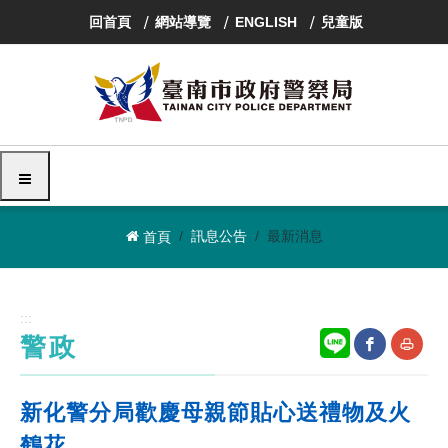
跳
回首頁
網站導覽
ENGLISH
兒童版
到
主
要
內
容
區
塊
選單
訊息公告
最新消息
首頁
:::
警政
網
友
新化警分局歡慶母親節貼心送禮物及火
站
善
鶴花